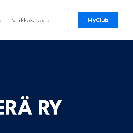
MyClub
a
Verkkokauppa