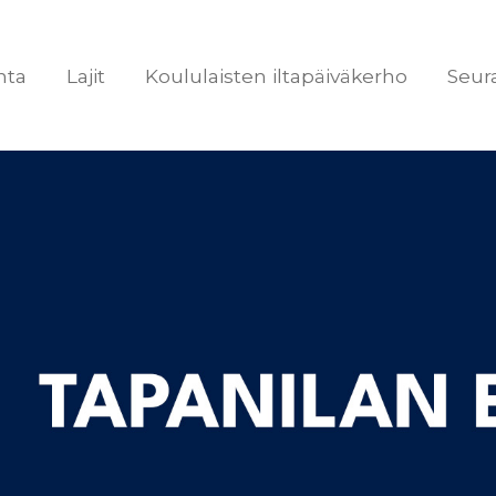
nta
Lajit
Koululaisten iltapäiväkerho
Seur