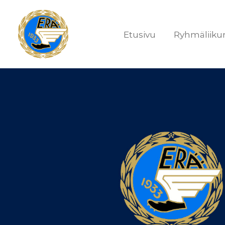
Etusivu
Ryhmäliiku