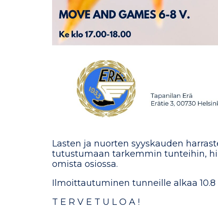
Lasten ja nuorten syyskauden harrast
tutustumaan tarkemmin tunteihin, hint
omista osiossa.
Ilmoittautuminen tunneille alkaa 10.8 
T E R V E T U L O A !